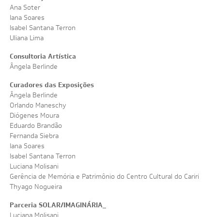
CLAUDIA ANDUJAR - MINHA VIDA EM DOIS MUNDOS
DIA
1
4
/
1
2
Ana Soter
ONDE GUARDAREMOS ESTE INSTANTE DE ALEGRIA?
NOTÍCIAS
Iana Soares
JORGE BODANSKY - QUE PAÍS É ESTE?
DIA
1
5
/
1
2
PROJEÇÕES NOITE SOLAR
VÍDEOS
Isabel Santana Terron
SATÉLITES
Uliana Lima
LANÇAMENTO DE LIVROS
FOTOS
Consultoria Artística
Ângela Berlinde
Curadores das Exposições
Ângela Berlinde
Orlando Maneschy
Diógenes Moura
Eduardo Brandão
Fernanda Siebra
Iana Soares
Isabel Santana Terron
Luciana Molisani
Gerência de Memória e Patrimônio do Centro Cultural do Cariri
Thyago Nogueira
Parceria SOLAR/IMAGINÁRIA_
Luciana Molisani