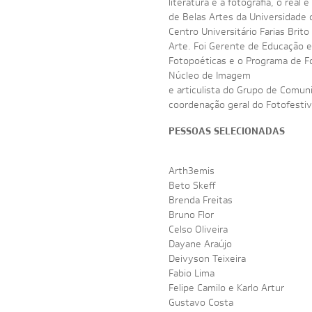
literatura e a fotografia, o rea
de Belas Artes da Universidade d
Centro Universitário Farias Brit
Arte. Foi Gerente de Educação
Fotopoéticas e o Programa de Fo
Núcleo de Imagem
e articulista do Grupo de Comun
coordenação geral do Fotofesti
PESSOAS SELECIONADAS
Arth3emis
Beto Skeff
Brenda Freitas
Bruno Flor
Celso Oliveira
Dayane Araújo
Deivyson Teixeira
Fabio Lima
Felipe Camilo e Karlo Artur
Gustavo Costa