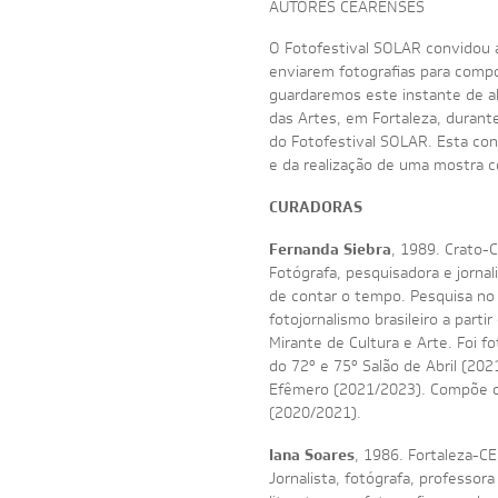
AUTORES CEARENSES
O Fotofestival SOLAR convidou a
enviarem fotografias para comp
guardaremos este instante de al
das Artes, em Fortaleza, durante
do Fotofestival SOLAR. Esta co
e da realização de uma mostra c
CURADORAS
Fernanda Siebra
, 1989. Crato-C
Fotógrafa, pesquisadora e jornal
de contar o tempo. Pesquisa no
fotojornalismo brasileiro a part
Mirante de Cultura e Arte. Foi f
do 72º e 75º Salão de Abril (202
Efêmero (2021/2023). Compõe o 
(2020/2021).
Iana Soares
, 1986. Fortaleza-CE
Jornalista, fotógrafa, professor