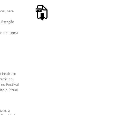
nos, para
a Estação
 de um tema
 Instituto
articipou
 no Festival
to e Ritual
agem, a