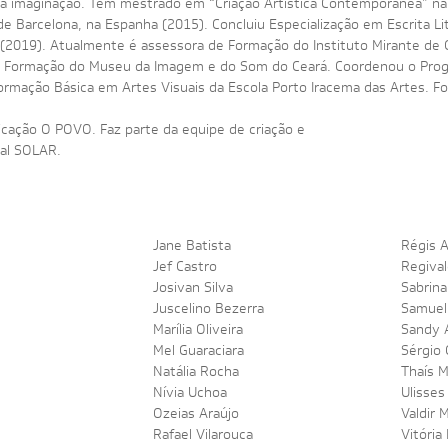
l e a imaginação. Tem mestrado em “Criação Artística Contemporânea” n
e Barcelona, na Espanha (2015). Concluiu Especialização em Escrita Lit
o (2019). Atualmente é assessora de Formação do Instituto Mirante de 
 e Formação do Museu da Imagem e do Som do Ceará. Coordenou o Pro
rmação Básica em Artes Visuais da Escola Porto Iracema das Artes. Fo
icação O POVO. Faz parte da equipe de criação e
val SOLAR.
Jane Batista
Régis 
Jef Castro
Regival
Josivan Silva
Sabrin
Juscelino Bezerra
Samuel
Marília Oliveira
Sandy 
Mel Guaraciara
Sérgio 
Natália Rocha
Thaís 
Nívia Uchoa
Ulisses
Ozeias Araújo
Valdir 
Rafael Vilarouca
Vitória