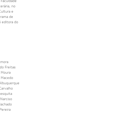
a Faculdade
erária, no
Cultura e
grama de
i editora do
Amora
do Freitas
a Moura
 Macedo
Albuquerque
Carvalho
Mesquita
 Narciso
Machado
 Pereira