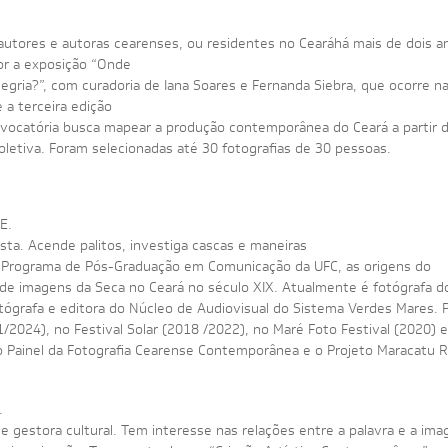
utores e autoras cearenses, ou residentes no Cearáhá mais de dois a
or a exposição “Onde
egria?”, com curadoria de Iana Soares e Fernanda Siebra, que ocorre n
 a terceira edição
nvocatória busca mapear a produção contemporânea do Ceará a partir
oletiva. Foram selecionadas até 30 fotografias de 30 pessoas.
E.
ista. Acende palitos, investiga cascas e maneiras
 Programa de Pós-Graduação em Comunicação da UFC, as origens do
ir de imagens da Seca no Ceará no século XIX. Atualmente é fotógrafa do
otógrafa e editora do Núcleo de Audiovisual do Sistema Verdes Mares. P
1/2024), no Festival Solar (2018 /2022), no Maré Foto Festival (2020) e
Painel da Fotografia Cearense Contemporânea e o Projeto Maracatu Ri
.
a e gestora cultural. Tem interesse nas relações entre a palavra e a im