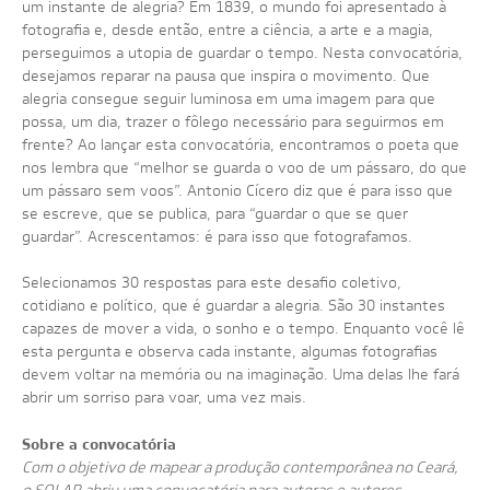
um instante de alegria? Em 1839, o mundo foi apresentado à
CLAUDIA ANDUJAR - MINHA VIDA EM DOIS MUNDOS
DIA
1
4
/
1
2
ONDE GUARDAREMOS ESTE INSTANTE DE ALEGRIA?
NOTÍCIAS
fotografia e, desde então, entre a ciência, a arte e a magia,
JORGE BODANSKY - QUE PAÍS É ESTE?
DIA
1
5
/
1
2
perseguimos a utopia de guardar o tempo. Nesta convocatória,
PROJEÇÕES NOITE SOLAR
VÍDEOS
desejamos reparar na pausa que inspira o movimento. Que
SATÉLITES
LANÇAMENTO DE LIVROS
FOTOS
alegria consegue seguir luminosa em uma imagem para que
possa, um dia, trazer o fôlego necessário para seguirmos em
frente? Ao lançar esta convocatória, encontramos o poeta que
nos lembra que “melhor se guarda o voo de um pássaro, do que
um pássaro sem voos”. Antonio Cícero diz que é para isso que
se escreve, que se publica, para “guardar o que se quer
guardar”. Acrescentamos: é para isso que fotografamos.
Selecionamos 30 respostas para este desafio coletivo,
cotidiano e político, que é guardar a alegria. São 30 instantes
capazes de mover a vida, o sonho e o tempo. Enquanto você lê
esta pergunta e observa cada instante, algumas fotografias
devem voltar na memória ou na imaginação. Uma delas lhe fará
abrir um sorriso para voar, uma vez mais.
Sobre a convocatória
Com o objetivo de mapear a produção contemporânea no Ceará,
o SOLAR abriu uma convocatória para autoras e autores