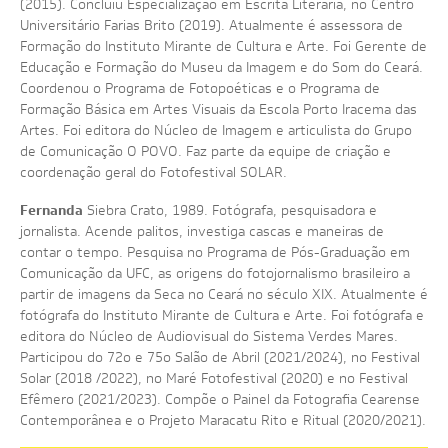
(2015). Concluiu Especialização em Escrita Literária, no Centro
Universitário Farias Brito (2019). Atualmente é assessora de
Formação do Instituto Mirante de Cultura e Arte. Foi Gerente de
Educação e Formação do Museu da Imagem e do Som do Ceará.
Coordenou o Programa de Fotopoéticas e o Programa de
Formação Básica em Artes Visuais da Escola Porto Iracema das
Artes. Foi editora do Núcleo de Imagem e articulista do Grupo
de Comunicação O POVO. Faz parte da equipe de criação e
coordenação geral do Fotofestival SOLAR.
Fernanda
Siebra Crato, 1989.
Fotógrafa, pesquisadora e
jornalista. Acende palitos, investiga cascas e maneiras de
contar o tempo. Pesquisa no Programa de Pós-Graduação em
Comunicação da UFC, as origens do fotojornalismo brasileiro a
partir de imagens da Seca no Ceará no século XIX. Atualmente é
fotógrafa do Instituto Mirante de Cultura e Arte. Foi fotógrafa e
editora do Núcleo de Audiovisual do Sistema Verdes Mares.
Participou do 72o e 75o Salão de Abril (2021/2024), no Festival
Solar (2018 /2022), no Maré Fotofestival (2020) e no Festival
Efêmero (2021/2023). Compõe o Painel da Fotografia Cearense
Contemporânea e o Projeto Maracatu Rito e Ritual (2020/2021).