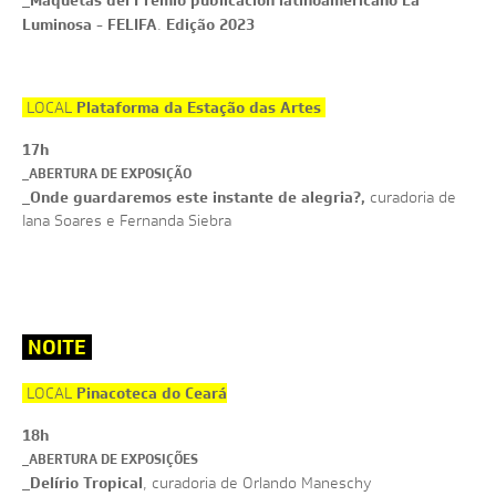
_
Luminosa - FELIFA
Edição 2023
.
Plataforma da Estação das Artes
LOCAL
17h
_ABERTURA DE EXPOSIÇÃO
Onde guardaremos este instante de alegria?,
_
curadoria de
Iana Soares e Fernanda Siebra
NOITE
Pinacoteca do Ceará
LOCAL
18h
_ABERTURA DE EXPOSIÇÕES
Delírio Tropical
_
, curadoria de Orlando Maneschy