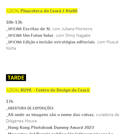
CLAUDIA ANDUJAR - MINHA VIDA EM DOIS MUNDOS
DIA
1
4
/
1
2
ONDE GUARDAREMOS ESTE INSTANTE DE ALEGRIA?
NOTÍCIAS
Pinacoteca do Ceará / Ateliê
LOCAL
JORGE BODANSKY - QUE PAÍS É ESTE?
DIA
1
5
/
1
2
PROJEÇÕES NOITE SOLAR
VÍDEOS
SATÉLITES
10h-13h
LANÇAMENTO DE LIVROS
FOTOS
_
Escritas de Si
, com Juliana Monteiro
OFICINA
_
Um Futon Solar
, com Shinji Nagabe
OFICINA
_
, com Musuk
OFICINA
Edição e Incisão: estratégias editoriais
Nolte
TARDE
KUYA - Centro de Design do Ceará
LOCAL
17h
_ABERTURA DE EXPOSIÇÕES
Ali onde as imagens são o nome das coisas
_
, curadoria de
Diógenes Moura
Hong Kong Photobook Dummy Award 2023
_
Maquetas del Premio publicación latinoamericano La