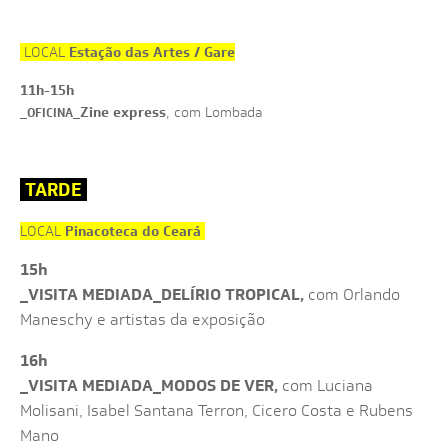
CLAUDIA ANDUJAR - MINHA VIDA EM DOIS MUNDOS
DIA
1
4
/
1
2
ONDE GUARDAREMOS ESTE INSTANTE DE ALEGRIA?
NOTÍCIAS
JORGE BODANSKY - QUE PAÍS É ESTE?
DIA
1
5
/
1
2
PROJEÇÕES NOITE SOLAR
VÍDEOS
Estação das Artes / Gare
LOCAL
SATÉLITES
LANÇAMENTO DE LIVROS
FOTOS
11h-15h
_
Zine express
_
, com Lombada
OFICINA
TARDE
Pinacoteca do Ceará
LOCAL
15h
_VISITA MEDIADA
_DELÍRIO TROPICAL,
com Orlando
Maneschy e artistas da exposição
16h
_VISITA MEDIADA_
MODOS DE VER,
com Luciana
Molisani, Isabel Santana Terron, Cicero Costa e Rubens
Mano