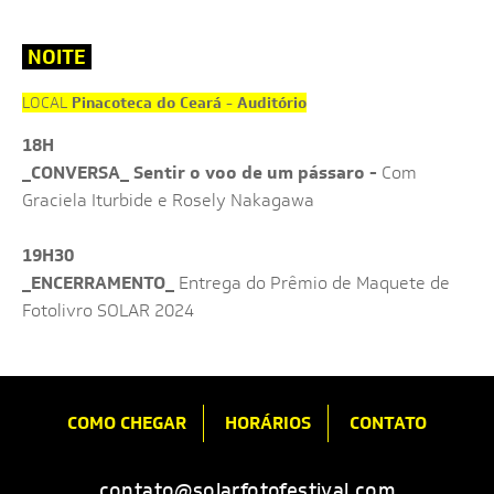
NOITE
Pinacoteca do Ceará - Auditório
LOCAL
18H
_
CONVERSA_
Sentir o voo de um pássaro
-
Com
Graciela Iturbide e Rosely Nakagawa
19H30
_ENCERRAMENTO_
Entrega do Prêmio de Maquete de
Fotolivro SOLAR 2024
COMO CHEGAR
HORÁRIOS
CONTATO
contato@solarfotofestival.com