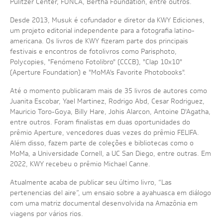
Pulitzer Center, FONCA, Bertha Foundation, entre outros.
Desde 2013, Musuk é cofundador e diretor da KWY Ediciones,
um projeto editorial independente para a fotografia latino-
americana. Os livros de KWY fizeram parte dos principais
festivais e encontros de fotolivros como Parisphoto,
Polycopies, "Fenómeno Fotolibro" (CCCB), "Clap 10x10"
(Aperture Foundation) e "MoMA's Favorite Photobooks".
Até o momento publicaram mais de 35 livros de autores como
Juanita Escobar, Yael Martinez, Rodrigo Abd, Cesar Rodriguez,
Mauricio Toro-Goya, Billy Hare, Johis Alarcon, Antoine D'Agatha,
entre outros. Foram finalistas em duas oportunidades do
prêmio Aperture, vencedores duas vezes do prêmio FELIFA.
Além disso, fazem parte de coleções e bibliotecas como o
MoMa, a Universidade Cornell, a UC San Diego, entre outras. Em
2022, KWY recebeu o prêmio Michael Canne.
Atualmente acaba de publicar seu último livro, “Las
pertenencias del aire”, um ensaio sobre a ayahuasca em diálogo
com uma matriz documental desenvolvida na Amazônia em
viagens por vários rios.