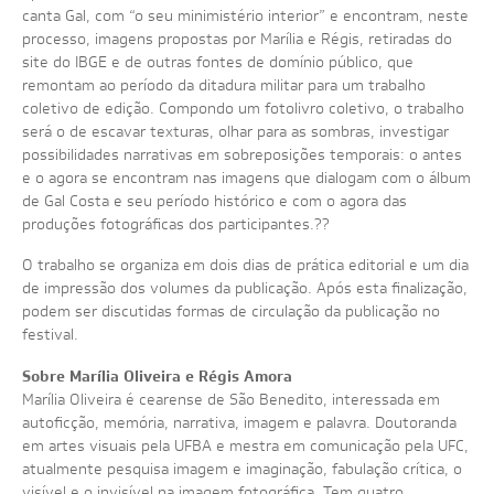
canta Gal, com “o seu minimistério interior” e encontram, neste
processo, imagens propostas por Marília e Régis, retiradas do
site do IBGE e de outras fontes de domínio público, que
remontam ao período da ditadura militar para um trabalho
coletivo de edição. Compondo um fotolivro coletivo, o trabalho
será o de escavar texturas, olhar para as sombras, investigar
possibilidades narrativas em sobreposições temporais: o antes
e o agora se encontram nas imagens que dialogam com o álbum
de Gal Costa e seu período histórico e com o agora das
produções fotográficas dos participantes.??
O trabalho se organiza em dois dias de prática editorial e um dia
de impressão dos volumes da publicação. Após esta finalização,
podem ser discutidas formas de circulação da publicação no
festival.
Sobre Marília Oliveira e Régis Amora
Marília Oliveira é cearense de São Benedito, interessada em
autoficção, memória, narrativa, imagem e palavra. Doutoranda
em artes visuais pela UFBA e mestra em comunicação pela UFC,
atualmente pesquisa imagem e imaginação, fabulação crítica, o
visível e o invisível na imagem fotográfica. Tem quatro