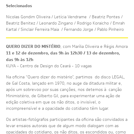
Selecionados
Nicolas Gondim Oliveira / Letícia Vendrame / Beatriz Pontes /
Beatriz Benitez / Leonardo Zingano / Rodrigo Koraicho / Emrah
Kartal / Sinclair Ferreira Maia / Fernando Jorge / Pablo Pinheiro
QUERO DIZER DO MISTÉRIO
, com Marília Oliveira e Régis Amora
11 e 12 de dezembro, das 9h às 12h30 / 13 de dezembro,
das 9h às 12h
KUYA - Centro de Design do Ceará - 10 vagas
Na oficina “Quero dizer do mistério”, partimos do disco LEGAL,
de Gal Costa, lançado em 1970, no auge da ditadura militar e,
após um sobrevoo por suas canções, nos detemos à canção
Minimistério, de Gilberto Gil, para experimentar uma ação de
edição coletiva em que os não ditos, o invisível, o
incompreensível e a opacidade do cotidiano têm lugar.
Os artistas-fotógrafos participantes da oficina são convidados a
levar ensaios autorais que de algum modo dialogam com as
opacidades do cotidiano, os não ditos, os escondidos ou, como