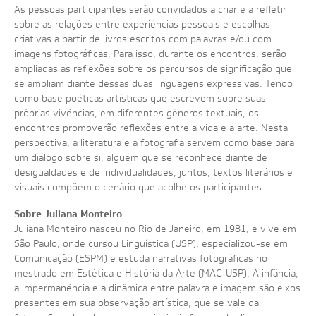
CLAUDIA ANDUJAR - MINHA VIDA EM DOIS MUNDOS
As pessoas participantes serão convidados a criar e a refletir
DIA
1
4
/
1
2
ONDE GUARDAREMOS ESTE INSTANTE DE ALEGRIA?
NOTÍCIAS
sobre as relações entre experiências pessoais e escolhas
JORGE BODANSKY - QUE PAÍS É ESTE?
DIA
1
5
/
1
2
PROJEÇÕES NOITE SOLAR
VÍDEOS
criativas a partir de livros escritos com palavras e/ou com
SATÉLITES
imagens fotográficas. Para isso, durante os encontros, serão
LANÇAMENTO DE LIVROS
FOTOS
ampliadas as reflexões sobre os percursos de significação que
se ampliam diante dessas duas linguagens expressivas. Tendo
como base poéticas artísticas que escrevem sobre suas
próprias vivências, em diferentes gêneros textuais, os
encontros promoverão reflexões entre a vida e a arte. Nesta
perspectiva, a literatura e a fotografia servem como base para
um diálogo sobre si, alguém que se reconhece diante de
desigualdades e de individualidades; juntos, textos literários e
visuais compõem o cenário que acolhe os participantes.
Sobre Juliana Monteiro
Juliana Monteiro nasceu no Rio de Janeiro, em 1981, e vive em
São Paulo, onde cursou Linguística (USP), especializou-se em
Comunicação (ESPM) e estuda narrativas fotográficas no
mestrado em Estética e História da Arte (MAC-USP). A infância,
a impermanência e a dinâmica entre palavra e imagem são eixos
presentes em sua observação artística, que se vale da