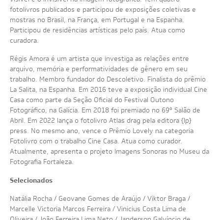
fotolivros publicados e participou de exposições coletivas e
mostras no Brasil, na França, em Portugal e na Espanha.
Participou de residências artísticas pelo país. Atua como
curadora.
Régis Amora é um artista que investiga as relações entre
arquivo, memória e performatividades de gênero em seu
trabalho. Membro fundador do Descoletivo. Finalista do prêmio
La Salita, na Espanha. Em 2016 teve a exposição individual Cine
Casa como parte da Seção Oficial do Festival Outono
Fotográfico, na Galícia. Em 2018 foi premiado no 69º Salão de
Abril. Em 2022 lança o fotolivro Atlas drag pela editora {lp}
press. No mesmo ano, vence o Prêmio Lovely na categoria
Fotolivro com o trabalho Cine Casa. Atua como curador.
Atualmente, apresenta o projeto Imagens Sonoras no Museu da
Fotografia Fortaleza.
Selecionados
Natália Rocha / Geovane Gomes de Araújo / Viktor Braga /
Marcelle Victoria Marcos Ferreira / Vinicius Costa Lima de
Oliveira / João Ferreira Lima Neto / Janderson Galvíncio de