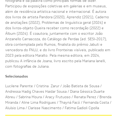
fotografia e da palavra como principais formas de dizer.
Participou de exposições coletivas em galerias e em museus,
além de residência artística nacional e internacional. É autora
dos livros de artista Pandora (2020), Aprendiz (2021), Caderno
de anotações (2022), Problemas de linguística geral (2024) e
dos livros-objeto Queira receber como recordação (2022) e
Álbum (2024). É coautora, juntamente com o escritor João
Anzanello Carrascoza, do Catálogo de Perdas (ed. SESI-2017),
obra contemplada pelo Rumos, finalista do prêmio Jabuti e
vencedora do FNLIJ, e do livro Fronteiras visíveis, publicado em
2023 pela editora Maralto. Pela mesma editora, em 2024,
publicou A infância de Joana, livro escrito pela Mariana Ianelli,
com fotografias de Juliana.
Selecionados
Lucilene Parente / Cristina Zarur / João Batista de Sousa /
Andressa Hadig Chaves Haidar Sousa / Diana Géssica Duarte
Abreu / Sabrina Moura / Aracy Frutuoso / Renata Perez / Brenda
Miranda / Aline Lima Rodrigues / Thayná Facó / Fernanda Costa /
Aluísio Lima / Clarisse Nascimento / Fatima Gadioli Cipolla