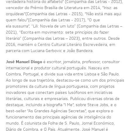
verdadeira história do alfabeto" (Companhia das Letras - 2012),
vencedor do Prêmio Brasília de Literatura em 2014, "Irisz: as
orquídeas"(Companhia das Letras - 2015), "Não está mais aqui
quem falou"(Companhia das Letras - 2017), "O que
ela sussurra", “Lili: Novela de um luto” (Companhia das Letras –
2021), “Escrita em movimento: sete princípios do fazer
literário” (Companhia das Letras – 2023), entre outros. Desde
2016, mantém o Centro Cultural Literário Escrevedeira, em
parceria com Luciana Gerbovic e João Bandeira.
José Manuel Diogo
é escritor, jornalista, professor, consultor
internacional e produtor cultural português. Nasceu em
Coimbra, Portugal, e divide sua vida entre Lisboa e São Paulo.
Ao longo de sua trajetória, destacou-se como um dos principais
promotores da cultura de língua portuguesa, com projetos
inovadores que conectam países lusófonos em iniciativas
literárias, culturais e empresariais. Publicou diversas obras de
destaque, incluindo a biografia "I Me", sobre Steve Jobs, e o
best-seller "As Grandes Agências Secretas", que explora o
funcionamento das principais agências de inteligência do
mundo. É colunista da Folha de S. Paulo, Jornal Económico,
Diário de Coimbra, e O País. Atualmente, José Manuel é