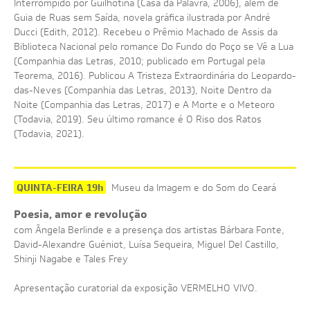
Interrompido por Guilhotina (Casa da Palavra, 2006), além de
Guia de Ruas sem Saída, novela gráfica ilustrada por André
Ducci (Edith, 2012). Recebeu o Prêmio Machado de Assis da
Biblioteca Nacional pelo romance Do Fundo do Poço se Vê a Lua
(Companhia das Letras, 2010; publicado em Portugal pela
Teorema, 2016). Publicou A Tristeza Extraordinária do Leopardo-
das-Neves (Companhia das Letras, 2013), Noite Dentro da
Noite (Companhia das Letras, 2017) e A Morte e o Meteoro
(Todavia, 2019). Seu último romance é O Riso dos Ratos
(Todavia, 2021).
QUINTA-FEIRA 19h
Museu da Imagem e do Som do Ceará
Poesia, amor e revolução
com Ângela Berlinde e a presença dos artistas Bárbara Fonte,
David-Alexandre Guéniot, Luísa Sequeira, Miguel Del Castillo,
Shinji Nagabe e Tales Frey
Apresentação curatorial da exposição VERMELHO VIVO.