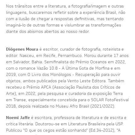
Nos trânsitos entre a literatura, a fotografia/imagem e outras
linguagens, buscaremos refletir sobre a experiência Brasil, não
com a ilusão de chegar a respostas definitivas, mas tentando
imaginá-lo de outras formas e vislumbrar as transformações
diante dos abismos abertos ao nosso redor.
Diógenes Moura
é escritor, curador de fotografia, roteirista e
editor. Nasceu, em Recife, Pernambuco. Morou durante 17 anos
em Salvador, Bahia. Semifinalista do Prêmio Oceanos em 2022,
com o romance Vazão 10.8 - A Última Gota de Morfina e em
2019, com O Livro dos Monólogos - Recuperação para ouvir
objetos, ambos publicados pela Vento Leste Editora. Também
recebeu o Prêmio APCA (Associação Paulista dos Críticos de
Arte), em 2022, pela pesquisa e curadoria da exposição Terra
em Transe, especialmente concebida para o SOLAR FotoFestival
2018, depois realizada no Museu Afro Brasil (2021/2022).
Noemi Jaffe
é escritora, professora de literatura e de escrita e
crítica literária. Doutorou-se em Literatura Brasileira pela USP.
Publicou "O que os cegos estão sonhando" (Ed.34-2012), "A