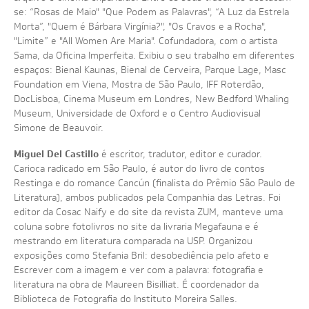
se: “Rosas de Maio" "Que Podem as Palavras", “A Luz da Estrela
Morta”, "Quem é Bárbara Virgínia?", "Os Cravos e a Rocha",
"Limite” e "All Women Are Maria". Cofundadora, com o artista
Sama, da Oficina Imperfeita. Exibiu o seu trabalho em diferentes
espaços: Bienal Kaunas, Bienal de Cerveira, Parque Lage, Masc
Foundation em Viena, Mostra de São Paulo, IFF Roterdão,
DocLisboa, Cinema Museum em Londres, New Bedford Whaling
Museum, Universidade de Oxford e o Centro Audiovisual
Simone de Beauvoir.
Miguel Del Castillo
é escritor, tradutor, editor e curador.
Carioca radicado em São Paulo, é autor do livro de contos
Restinga e do romance Cancún (finalista do Prêmio São Paulo de
Literatura), ambos publicados pela Companhia das Letras. Foi
editor da Cosac Naify e do site da revista ZUM, manteve uma
coluna sobre fotolivros no site da livraria Megafauna e é
mestrando em literatura comparada na USP. Organizou
exposições como Stefania Bril: desobediência pelo afeto e
Escrever com a imagem e ver com a palavra: fotografia e
literatura na obra de Maureen Bisilliat. É coordenador da
Biblioteca de Fotografia do Instituto Moreira Salles.