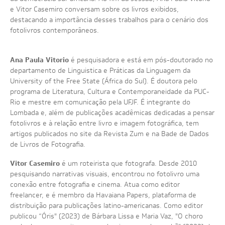
CLAUDIA ANDUJAR - MINHA VIDA EM DOIS MUNDOS
DIA
1
4
/
1
2
ONDE GUARDAREMOS ESTE INSTANTE DE ALEGRIA?
NOTÍCIAS
e Vitor Casemiro conversam sobre os livros exibidos,
destacando a importância desses trabalhos para o cenário dos
JORGE BODANSKY - QUE PAÍS É ESTE?
DIA
1
5
/
1
2
PROJEÇÕES NOITE SOLAR
VÍDEOS
fotolivros contemporâneos.
SATÉLITES
LANÇAMENTO DE LIVROS
FOTOS
Ana Paula Vitorio
é pesquisadora e está em pós-doutorado no
departamento de Linguistica e Práticas da Linguagem da
University of the Free State (África do Sul). É doutora pelo
programa de Literatura, Cultura e Contemporaneidade da PUC-
Rio e mestre em comunicação pela UFJF. É integrante do
Lombada e, além de publicações acadêmicas dedicadas a pensar
fotolivros e à relação entre livro e imagem fotográfica, tem
artigos publicados no site da Revista Zum e na Bade de Dados
de Livros de Fotografia.
Vitor Casemiro
é um roteirista que fotografa. Desde 2010
pesquisando narrativas visuais, encontrou no fotolivro uma
conexão entre fotografia e cinema. Atua como editor
freelancer, e é membro da Havaiana Papers, plataforma de
distribuição para publicações latino-americanas. Como editor
publicou “Óris" (2023) de Bárbara Lissa e Maria Vaz, "O choro