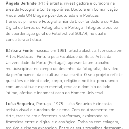
Ângela Berlinde
(PT) é artista, investigadora e curadora na
área da Fotografia Contemporânea. Doutora em Comunicação
Visual pela UM Braga e pós-doutorada em Poéticas
transdisciplinares e Fotografia híbrida É co-fundadora do Atlas
Digital de Livros de Fotografia em Portugal. Integrou a equipe
de coordenação geral do Fotofestival SOLAR, no qual é
consultora artística.
Bárbara Fonte
, nascida em 1981, artista plástica, licenciada em
Artes Plásticas - Pintura pela Faculdade de Belas Artes da
Universidade do Porto (Portugal), apresenta um trabalho
multidisciplinar no campo do desenho, da fotografia, do vídeo,
da performance, da escultura e da escrita. O seu projeto reflete
questões de identidade, corpo, religião e política, procurando,
com uma atitude experimental, revelar o domínio do lado
íntimo, afetivo e indomesticado do Homem Universal.
Luísa Sequeira
, Portugal, 1975. Luísa Sequeira é cineasta,
artista visual e curadora de cinema. Com doutoramento em
Arte, transita em diferentes plataformas, explorando as
fronteiras entre o digital e o analógico. Trabalha com colagem,
arquivo e cinema expandido. Entre os seus trabalhos destacam-