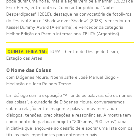
pode durar uma noite, mas a alegria vem pela manhã" (2023) de
Erick Peres, entre outros. Como autor publicou “Noites
Desperdiçadas" (2018), destaque na convocatória de fotolivros
do Festival Zum e "Shadow over Shadow" (2023), vencedor do
Kassel Dummy Award (Alemanha), e vencedor da categoria
Melhor Edição do Prêmio Internacional FELIFA (Argentina).
QUINTA-FEIRA 16h
KUYA - Centro de Design do Ceará,
Estação das Artes
O Nome das Coisas
com Diógenes Moura, Noemi Jaffe e José Manuel Diogo -
Mediação de Joca Reiners Terron
Em diálogo com a exposição “Ali onde as palavras são os nomes
das coisas”, e curadoria de Diógenes Moura, conversaremos
sobre a relação entre imagem e palavra, movimentando
diálogos, tensões, precipitações e ressonâncias. A mostra tem
como ponto de partida o projeto “200 anos, 200 livros”, uma
iniciativa que lançou-se ao desafio de elaborar uma lista com os
títulos mais importantes para entender o país.