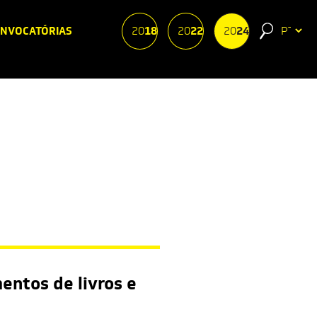
NVOCATÓRIAS
18
22
24
20
20
20
Powere
by
Tr
entos de livros e