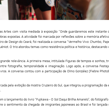
 Artes com visita mediada à exposição “Onde guardaremos este instante de 
bras expostas. A atividade foi marcada por reflexões sobre a memória afetiv
tro de Design do Ceará, foi realizada a conversa “Vermelho Vivo: Chumbo, Pape
uéniot. O trio abordou temas como resistência política e histórica, destacando
 grande relevância. A primeira mesa, intitulada Figuras de tempos e sonhos, tr
ntre fotografia, temporalidade e imaginação. Logo após, a conversa Festeja
livros. A conversa contou com a participação de Olmo González (Fiebre Photo
rcada pela exibição da mostra Cruzeiro do Sul, que integrou a programação da e
s.
com o lançamento do livro “Fujikawa - O Sol Daqui Brilha Amarelo”, do fotógraf
re o sentimento da chegada de imigrantes japoneses ao Brasil e foi lançada