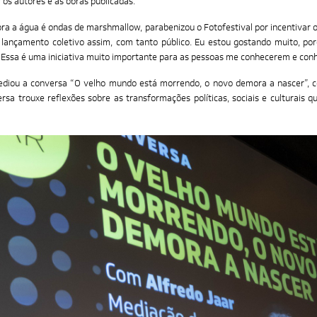
 os autores e as obras publicadas.
ora a água é ondas de marshmallow, parabenizou o Fotofestival por incentivar o
 lançamento coletivo assim, com tanto público. Eu estou gostando muito, po
. Essa é uma iniciativa muito importante para as pessoas me conhecerem e co
 sediou a conversa “O velho mundo está morrendo, o novo demora a nascer”, co
rsa trouxe reflexões sobre as transformações políticas, sociais e culturais