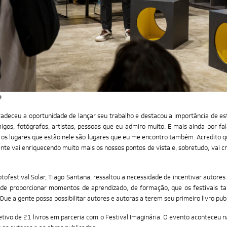
á
gradeceu a oportunidade de lançar seu trabalho e destacou a importância de est
os, fotógrafos, artistas, pessoas que eu admiro muito. E mais ainda por falar
os os lugares que estão nele são lugares que eu me encontro também. Acredito 
ente vai enriquecendo muito mais os nossos pontos de vista e, sobretudo, vai 
tofestival Solar, Tiago Santana, ressaltou a necessidade de incentivar autores 
de proporcionar momentos de aprendizado, de formação, que os festivais tan
Que a gente possa possibilitar autores e autoras a terem seu primeiro livro pub
ivo de 21 livros em parceria com o Festival Imaginária. O evento aconteceu na