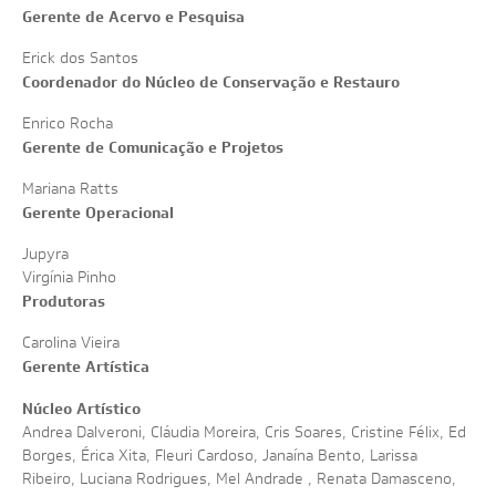
Gerente de Acervo e Pesquisa
DIA
1
0
/
1
2
APRESENTAÇÃO DE PORTFÓLIO
NOTÍCIAS
NOITE SOLAR // PROJEÇÕES
DIA
1
1
/
1
2
VÍDEOS
Erick dos Santos
Coordenador do Núcleo de Conservação e Restauro
FOTOS
Enrico Rocha
Gerente de Comunicação e Projetos
Mariana Ratts
Gerente Operacional
Jupyra
Virgínia Pinho
Produtoras
Carolina Vieira
Gerente Artística
Núcleo Artístico
Andrea Dalveroni, Cláudia Moreira, Cris Soares, Cristine Félix, Ed
Borges, Érica Xita, Fleuri Cardoso, Janaína Bento, Larissa
Ribeiro, Luciana Rodrigues, Mel Andrade , Renata Damasceno,