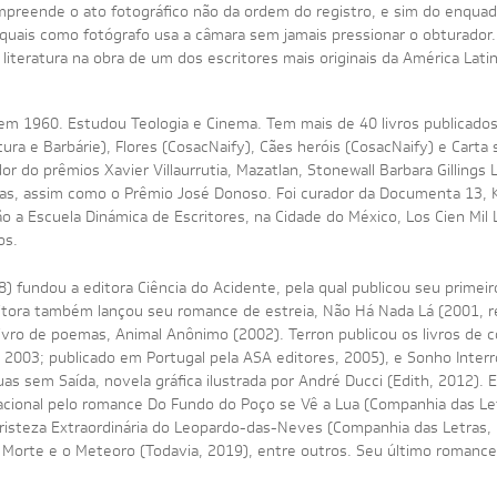
ompreende o ato fotográfico não da ordem do registro, e sim do enqu
s quais como fotógrafo usa a câmara sem jamais pressionar o obturador
literatura na obra de um dos escritores mais originais da América Latin
m 1960. Estudou Teologia e Cinema. Tem mais de 40 livros publicados,
ltura e Barbárie), Flores (CosacNaify), Cães heróis (CosacNaify) e Cart
r do prêmios Xavier Villaurrutia, Mazatlan, Stonewall Barbara Gillings
as, assim como o Prêmio José Donoso. Foi curador da Documenta 13, K
o a Escuela Dinámica de Escritores, na Cidade do México, Los Cien Mil L
os.
) fundou a editora Ciência do Acidente, pela qual publicou seu primeir
itora também lançou seu romance de estreia, Não Há Nada Lá (2001, 
vro de poemas, Animal Anônimo (2002). Terron publicou os livros de co
, 2003; publicado em Portugal pela ASA editores, 2005), e Sonho Inter
uas sem Saída, novela gráfica ilustrada por André Ducci (Edith, 2012)
acional pelo romance Do Fundo do Poço se Vê a Lua (Companhia das Le
Tristeza Extraordinária do Leopardo-das-Neves (Companhia das Letras,
 Morte e o Meteoro (Todavia, 2019), entre outros. Seu último romance