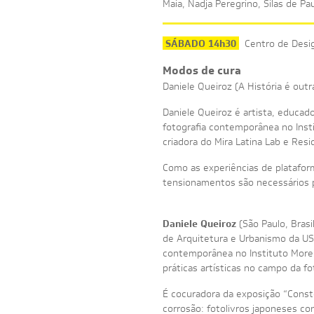
Maia, Nadja Peregrino, Silas de P
SÁBADO 14h30
Centro de Desig
Modos de cura
Daniele Queiroz (A História é out
Daniele Queiroz é artista, educad
fotografia contemporânea no Insti
criadora do Mira Latina Lab e Res
Como as experiências de platafor
tensionamentos são necessários 
Daniele Queiroz
(São Paulo, Brasi
de Arquitetura e Urbanismo da US
contemporânea no Instituto Moreir
práticas artísticas no campo da fo
É cocuradora da exposição “Conste
corrosão: fotolivros japoneses co