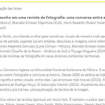
ação das Artes
 sonho em uma revista de fotografia: uma conversa entre 
México), Brendan Embser (Aperture/ EUA), Henri Badaröh (Foam/ Holand
Zum)
 faróis, convidando a olhar para narrativas visuais de maneira mais a
 de partida, jogando luz em artistas, discursos e imagens como refe
itores Alejandra Zamudio (Luna Córnea - México), Brendan Embser (Ape
einstein (Sueño de la Razon - América do Sul) e Thyago Nogueira (ZUM 
is de revistas de fotografia em seus diversos contextos territoriais.
 Literatura Inglesa na Universidad Nacional Autónoma de México. É ed
 sobre Fotografía e Lecturas al Acervo. Desde 2009 se dedica ao traba
ografia e artes visuais, entre elas: Las amorosas más bravas (2013), A
-autora de Rodrigo Moya: El telescopio interior (2014). Atualmente ela
 revista Luna Córnea, uma publicação do Centro de la Imagen.
utivo sênior da revista Aperture em Nova York. É também o editor das
, Ethan James Green, Ming Smith, Philip Montgomery, Wendy Red Star