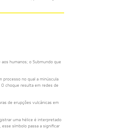
ence aos humanos; o Submundo que
um processo no qual a minúscula
. O choque resulta em redes de
turas de erupções vulcânicas em
istrar uma hélice é interpretado
sse símbolo passa a significar