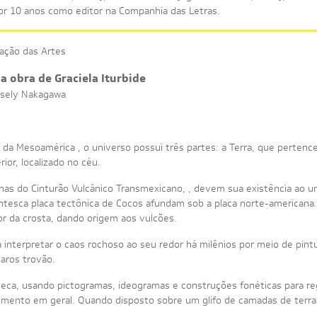
or 10 anos como editor na Companhia das Letras.
ação das Artes
a obra de Graciela Iturbide
osely Nakagawa
ral da Mesoamérica , o universo possui três partes: a Terra, que pert
ior, localizado no céu.
nhas do Cinturão Vulcânico Transmexicano, , devem sua existência ao 
gantesca placa tectônica de Cocos afundam sob a placa norte-americana
or da crosta, dando origem aos vulcões.
 interpretar o caos rochoso ao seu redor há milênios por meio de pin
saros trovão.
teca, usando pictogramas, ideogramas e construções fonéticas para reg
nto em geral. Quando disposto sobre um glifo de camadas de terra, e