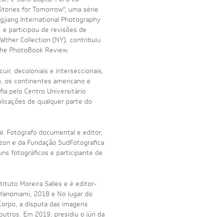
tories for Tomorrow", uma série
ngjiang International Photography
e participou de revisões de
ther Collection (NY), contribuiu
 The PhotoBook Review.
cuir, decoloniais e interseccionais,
to, os continentes americano e
ia pelo Centro Universitário
blicações de qualquer parte do
. Fotógrafo documental e editor,
razon e da Fundação SudFotografica
uns fotográficos e participante de
tuto Moreira Salles e é editor-
a Yanomami, 2018 e No lugar do
Corpo, a disputa das imagens
utros. Em 2019, presidiu o júri da