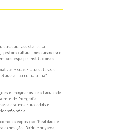
mo curadora-assistente de
, gestora cultural, pesquisadora e
lém dos espaços institucionais.
áticas visuais? Que suturas e
 método e não como tema?
ções e Imaginários pela Faculdade
tente de fotografia
barca estudos curatoriais e
ografia oficial.
m como da exposição “Realidade e
 da exposição "Daido Moriyama,