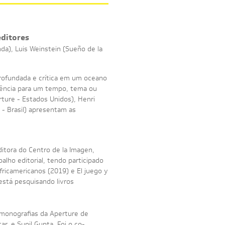
editores
a), Luis Weinstein (Sueño de la
profundada e crítica em um oceano
rência para um tempo, tema ou
rture - Estados Unidos), Henri
- Brasil) apresentam as
itora do Centro de la Imagen,
lho editorial, tendo participado
fricamericanos (2019) e El juego y
 está pesquisando livros
 monografias da Aperture de
, e Sunil Gupta. Foi o co-