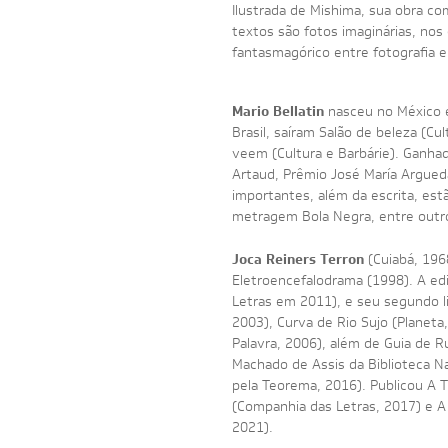
Ilustrada de Mishima, sua obra c
textos são fotos imaginárias, no
fantasmagórico entre fotografia e 
Mario Bellatin
nasceu no México e
Brasil, saíram Salão de beleza (Cu
veem (Cultura e Barbárie). Ganhado
Artaud, Prêmio José María Argued
importantes, além da escrita, estã
metragem Bola Negra, entre outr
Joca Reiners Terron
(Cuiabá, 1968
Eletroencefalodrama (1998). A ed
Letras em 2011), e seu segundo li
2003), Curva de Rio Sujo (Planeta
Palavra, 2006), além de Guia de R
Machado de Assis da Biblioteca N
pela Teorema, 2016). Publicou A 
(Companhia das Letras, 2017) e A
2021).