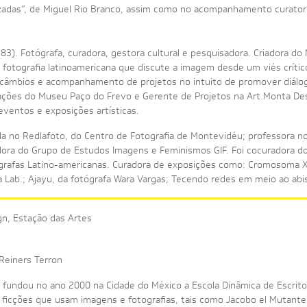
uzadas”, de Miguel Rio Branco, assim como no acompanhamento curator
983). Fotógrafa, curadora, gestora cultural e pesquisadora. Criadora do 
à fotografia latinoamericana que discute a imagem desde um viés crítico
rcâmbios e acompanhamento de projetos no intuito de promover diálog
ações do Museu Paço do Frevo e Gerente de Projetos na Art.Monta Des
eventos e exposições artísticas.
 no Redlafoto, do Centro de Fotografia de Montevidéu; professora no 
ora do Grupo de Estudos Imagens e Feminismos GIF. Foi cocuradora do 
ógrafas Latino-americanas. Curadora de exposições como: Cromosoma X,
na Lab.; Ajayu, da fotógrafa Wara Vargas; Tecendo redes em meio ao abi
n, Estação das Artes
Reiners Terron
n fundou no ano 2000 na Cidade do México a Escola Dinâmica de Escrito
e ficções que usam imagens e fotografias, tais como Jacobo el Mutante,