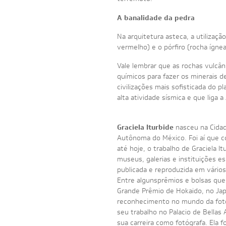
A banalidade da pedra
Na arquitetura asteca, a utilizaç
vermelho) e o pórfiro (rocha ígnea
Vale lembrar que as rochas vulcâ
químicos para fazer os minerais d
civilizações mais sofisticada do 
alta atividade sísmica e que liga a
Graciela Iturbide
nasceu na Cidad
Autônoma do México. Foi aí que c
até hoje, o trabalho de Graciela 
museus, galerias e instituições 
publicada e reproduzida em vários 
Entre algunsprêmios e bolsas que
Grande Prêmio de Hokaido, no Japã
reconhecimento no mundo da foto
seu trabalho no Palacio de Bellas
sua carreira como fotógrafa. Ela