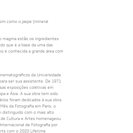
ssim como o jaspe (mineral
do magma estão os ingredientes
gido que é a base da uma das
como é conhecida a grande área com
inematográficos da Universidade
para ser sua assistente. De 1971
osas exposições coletivas em
pa e Ásia. A sua obra tem sido
rários foram dedicados à sua obra.
Mês da Fotografia em Paris, o
i distinguido com o mais alto
l de Cultura e Artes homenageou
Internacional de Fotografia por
Arts com o 2020 Lifetime