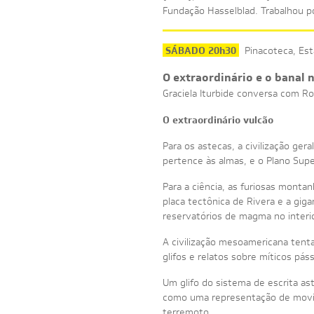
Fundação Hasselblad. Trabalhou p
SÁBADO 20h30
Pinacoteca, Est
O extraordinário e o banal n
Graciela Iturbide conversa com R
O extraordinário vulcão
Para os astecas, a civilização ge
pertence às almas, e o Plano Super
Para a ciência, as furiosas monta
placa tectônica de Rivera e a gi
reservatórios de magma no interi
A civilização mesoamericana tenta
glifos e relatos sobre míticos pás
Um glifo do sistema de escrita as
como uma representação de movime
terremoto.