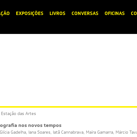
AÇÃO
EXPOSIÇÕES
LIVROS
CONVERSAS
OFICINAS
CO
 Estação das Artes
otografia nos novos tempos
Glícia Gadelha, Iana Soares, Iatã Cannabrava, Maíra Gamarra, Márcio Tav