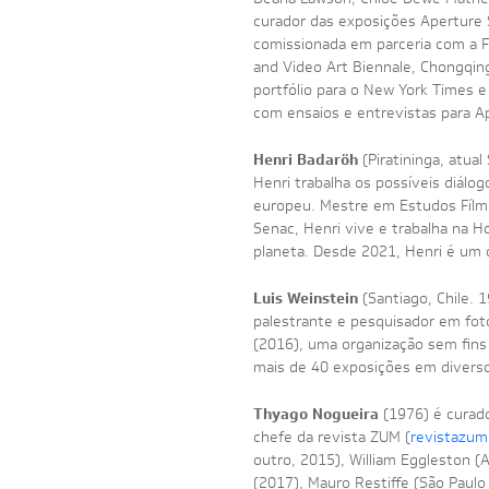
curador das exposições Aperture 
comissionada em parceria com a Fu
and Video Art Biennale, Chongqin
portfólio para o New York Times 
com ensaios e entrevistas para A
Henri Badaröh
(Piratininga, atual
Henri trabalha os possíveis diálog
europeu. Mestre em Estudos Fílmic
Senac, Henri vive e trabalha na H
planeta. Desde 2021, Henri é um d
Luis Weinstein
(Santiago, Chile. 
palestrante e pesquisador em foto
(2016), uma organização sem fins 
mais de 40 exposições em diversos
Thyago Nogueira
(1976) é curado
chefe da revista ZUM (
revistazum
outro, 2015), William Eggleston (
(2017), Mauro Restiffe (São Paulo