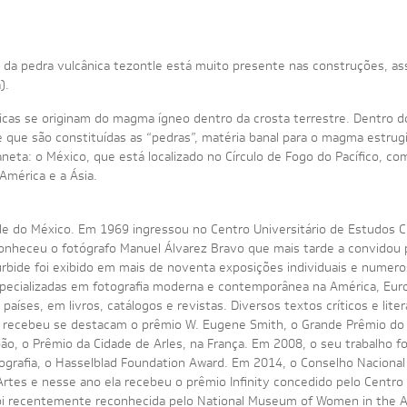
ão da pedra vulcânica tezontle está muito presente nas construções, a
).
nicas se originam do magma ígneo dentro da crosta terrestre. Dentro 
e que são constituídas as “pedras”, matéria banal para o magma estru
planeta: o México, que está localizado no Círculo de Fogo do Pacífico, 
 América e a Ásia.
e do México. Em 1969 ingressou no Centro Universitário de Estudos C
onheceu o fotógrafo Manuel Álvarez Bravo que mais tarde a convidou 
Iturbide foi exibido em mais de noventa exposições individuais e numer
especializadas em fotografia moderna e contemporânea na América, Euro
países, em livros, catálogos e revistas. Diversos textos críticos e lite
 recebeu se destacam o prêmio W. Eugene Smith, o Grande Prêmio do 
o, o Prêmio da Cidade de Arles, na França. Em 2008, o seu trabalho fo
grafia, o Hasselblad Foundation Award. Em 2014, o Conselho Naciona
 Artes e nesse ano ela recebeu o prêmio Infinity concedido pelo Centro 
 foi recentemente reconhecida pelo National Museum of Women in the 