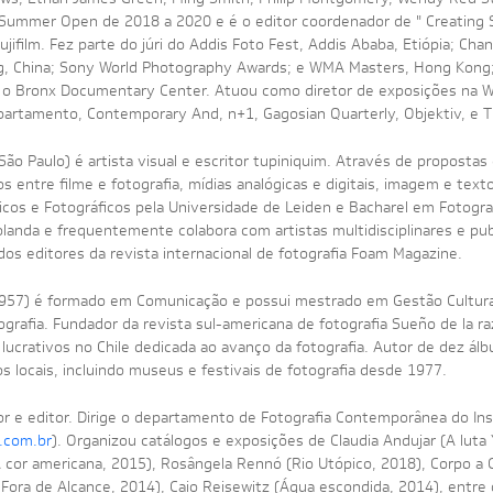
Summer Open de 2018 a 2020 e é o editor coordenador de " Creating S
jifilm. Fez parte do júri do Addis Foto Fest, Addis Ababa, Etiópia; Cha
g, China; Sony World Photography Awards; e WMA Masters, Hong Kong; 
e o Bronx Documentary Center. Atuou como diretor de exposições na Wal
partamento, Contemporary And, n+1, Gagosian Quarterly, Objektiv, e
 São Paulo) é artista visual e escritor tupiniquim. Através de propostas 
os entre filme e fotografia, mídias analógicas e digitais, imagem e tex
os e Fotográficos pela Universidade de Leiden e Bacharel em Fotograf
olanda e frequentemente colabora com artistas multidisciplinares e pu
os editores da revista internacional de fotografia Foam Magazine.
1957) é formado em Comunicação e possui mestrado em Gestão Cultural
grafia. Fundador da revista sul-americana de fotografia Sueño de la 
lucrativos no Chile dedicada ao avanço da fotografia. Autor de dez álb
 locais, incluindo museus e festivais de fotografia desde 1977.
r e editor. Dirige o departamento de Fotografia Contemporânea do Insti
.com.br
). Organizou catálogos e exposições de Claudia Andujar (A lut
A cor americana, 2015), Rosângela Rennó (Rio Utópico, 2018), Corpo a 
 Fora de Alcance, 2014), Caio Reisewitz (Água escondida, 2014), entre o