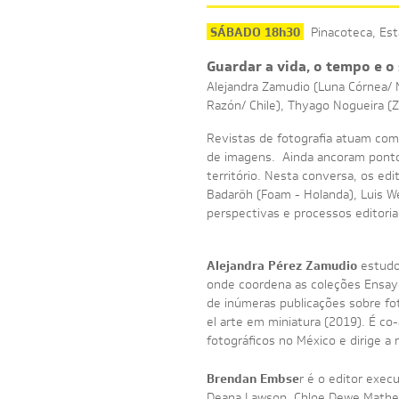
SÁBADO 18h30
Pinacoteca, Est
Guardar a vida, o tempo e o
Alejandra Zamudio (Luna Córnea/ 
Razón/ Chile), Thyago Nogueira (
Revistas de fotografia atuam como
de imagens. Ainda ancoram pontos
território. Nesta conversa, os ed
Badaröh (Foam - Holanda), Luis W
perspectivas e processos editoria
Alejandra Pérez Zamudio
estudou
onde coordena as coleções Ensayos
de inúmeras publicações sobre fot
el arte em miniatura (2019). É co
fotográficos no México e dirige a
Brendan Embse
r é o editor exec
Deana Lawson, Chloe Dewe Mathews