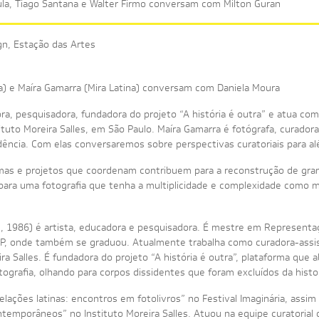
aula, Tiago Santana e Walter Firmo conversam com Milton Guran
n, Estação das Artes
ra) e Maíra Gamarra (Mira Latina) conversam com Daniela Moura
ora, pesquisadora, fundadora do projeto “A história é outra” e atua co
tuto Moreira Salles, em São Paulo. Maíra Gamarra é fotógrafa, curadora
idência. Com elas conversaremos sobre perspectivas curatoriais para a
mas e projetos que coordenam contribuem para a reconstrução de gram
para uma fotografia que tenha a multiplicidade e complexidade como
l, 1986) é artista, educadora e pesquisadora. É mestre em Representa
P, onde também se graduou. Atualmente trabalha como curadora-assis
a Salles. É fundadora do projeto “A história é outra”, plataforma que a
tografia, olhando para corpos dissidentes que foram excluídos da histori
lações latinas: encontros em fotolivros” no Festival Imaginária, assi
ntemporâneos” no Instituto Moreira Salles. Atuou na equipe curatorial