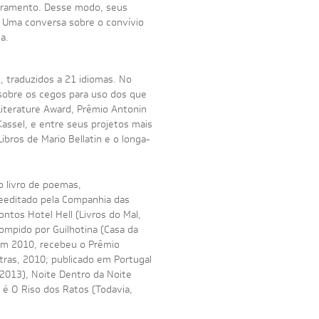
adramento. Desse modo, seus
. Uma conversa sobre o convívio
a.
 traduzidos a 21 idiomas. No
a sobre os cegos para uso dos que
 Literature Award, Prêmio Antonin
assel, e entre seus projetos mais
ibros de Mario Bellatin e o longa-
o livro de poemas,
reeditado pela Companhia das
ntos Hotel Hell (Livros do Mal,
rompido por Guilhotina (Casa da
. Em 2010, recebeu o Prêmio
tras, 2010; publicado em Portugal
 2013), Noite Dentro da Noite
 é O Riso dos Ratos (Todavia,