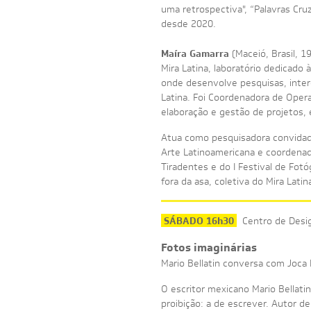
uma retrospectiva", “Palavras Cr
desde 2020.
Maíra Gamarra
(Maceió, Brasil, 1
Mira Latina, laboratório dedicado 
onde desenvolve pesquisas, inte
Latina. Foi Coordenadora de Oper
elaboração e gestão de projetos, 
Atua como pesquisadora convidada
Arte Latinoamericana e coordenad
Tiradentes e do I Festival de Fot
fora da asa, coletiva do Mira Lati
SÁBADO 16h30
Centro de Desig
Fotos imaginárias
Mario Bellatin conversa com Joca 
O escritor mexicano Mario Bellati
proibição: a de escrever. Autor d